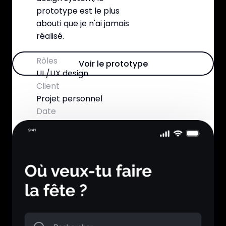
prototype est le plus
abouti que je n'ai jamais
réalisé.
Rôles
Voir le prototype
UI /UX design
Client
Projet personnel
Date
2022
Figma